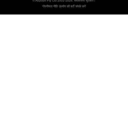
© Aspose Pty Ltd 2001-2026. सर्वाधिकार सुरक्षित।
गोपनीयता नीति
उपयोग की शर्तें
संपर्क करें