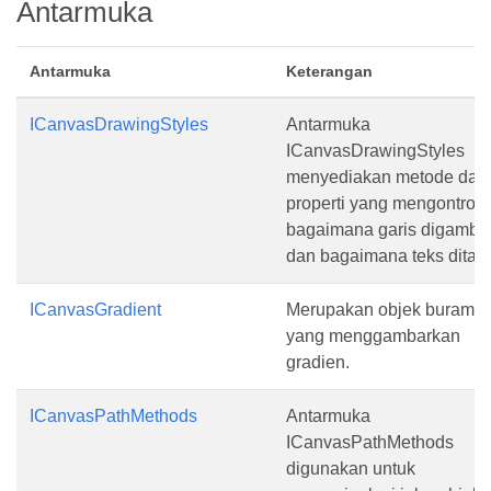
Antarmuka
Antarmuka
Keterangan
ICanvasDrawingStyles
Antarmuka
ICanvasDrawingStyles
menyediakan metode dan
properti yang mengontrol
bagaimana garis digamba
dan bagaimana teks ditata
ICanvasGradient
Merupakan objek buram
yang menggambarkan
gradien.
ICanvasPathMethods
Antarmuka
ICanvasPathMethods
digunakan untuk