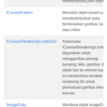
memanipulasi jalur objek.
ICanvasPattern
Mewakili objek buram yan
mendeskripsikan pola,
berdasarkan gambar, kanv
atau video.
ICanvasRenderingContext2D
Antarmuka
ICanvasRenderingContex
digunakan untuk
menggambar persegi
panjang, teks, gambar, da
objek lain ke elemen kanv
Ini memberikan konteks
rendering 2D untuk
permukaan gambar eleme
kanvas.
IImageData
Membuat objek ImageDat