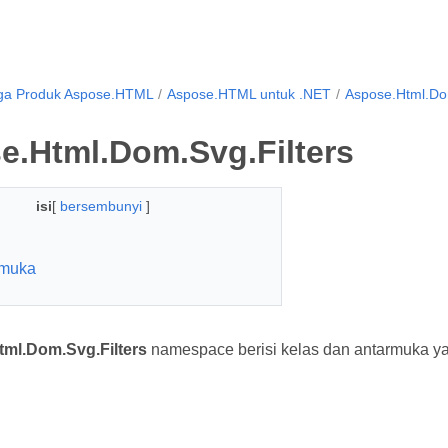
ga Produk Aspose.HTML
Aspose.HTML untuk .NET
Aspose.Html.Dom
e.Html.Dom.Svg.Filters
isi
[
bersembunyi
]
rmuka
ml.Dom.Svg.Filters
namespace berisi kelas dan antarmuka yang