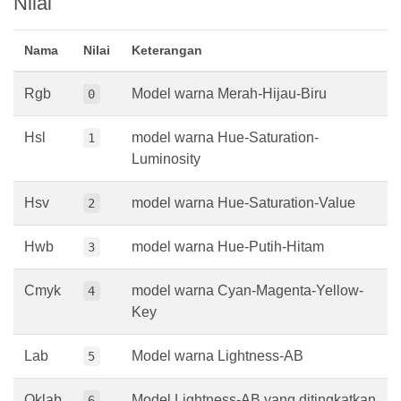
Nilai
Nama
Nilai
Keterangan
Rgb
Model warna Merah-Hijau-Biru
0
Hsl
model warna Hue-Saturation-
1
Luminosity
Hsv
model warna Hue-Saturation-Value
2
Hwb
model warna Hue-Putih-Hitam
3
Cmyk
model warna Cyan-Magenta-Yellow-
4
Key
Lab
Model warna Lightness-AB
5
Oklab
Model Lightness-AB yang ditingkatkan
6