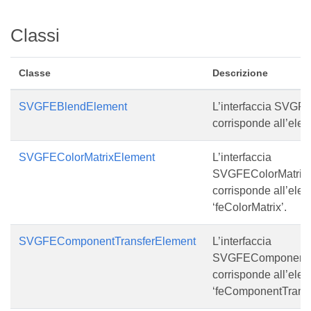
Classi
Classe
Descrizione
SVGFEBlendElement
L’interfaccia SVG
corrisponde all’elem
SVGFEColorMatrixElement
L’interfaccia
SVGFEColorMatrix
corrisponde all’ele
‘feColorMatrix’.
SVGFEComponentTransferElement
L’interfaccia
SVGFEComponentTr
corrisponde all’ele
‘feComponentTransf