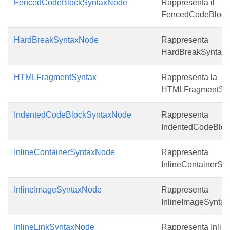
FencedCodeBlockSyntaxNode
Rappresenta il
FencedCodeBlock
HardBreakSyntaxNode
Rappresenta
HardBreakSyntax
HTMLFragmentSyntax
Rappresenta la
HTMLFragmentSyn
IndentedCodeBlockSyntaxNode
Rappresenta
IndentedCodeBloc
InlineContainerSyntaxNode
Rappresenta
InlineContainerSy
InlineImageSyntaxNode
Rappresenta
InlineImageSynta
InlineLinkSyntaxNode
Rappresenta Inlin