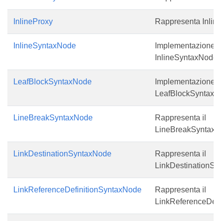
InlineProxy
Rappresenta Inlin
InlineSyntaxNode
Implementazione d
InlineSyntaxNode.
LeafBlockSyntaxNode
Implementazione d
LeafBlockSyntaxN
LineBreakSyntaxNode
Rappresenta il
LineBreakSyntaxN
LinkDestinationSyntaxNode
Rappresenta il
LinkDestinationSy
LinkReferenceDefinitionSyntaxNode
Rappresenta il
LinkReferenceDefi