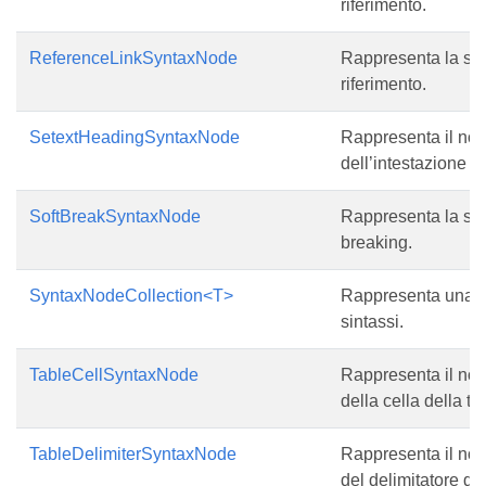
riferimento.
ReferenceLinkSyntaxNode
Rappresenta la sint
riferimento.
SetextHeadingSyntaxNode
Rappresenta il nod
dell’intestazione S
SoftBreakSyntaxNode
Rappresenta la sint
breaking.
SyntaxNodeCollection<T>
Rappresenta una ra
sintassi.
TableCellSyntaxNode
Rappresenta il nod
della cella della ta
TableDelimiterSyntaxNode
Rappresenta il nod
del delimitatore di 