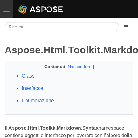
Attiva/disattiva la navigazione
Aspose.Html.Toolkit.Markd
Contenuti
[
Nascondere
]
Classi
Interfacce
Enumerazione
Il
Aspose.Html.Toolkit.Markdown.Syntax
namespace
contiene oggetti e interfacce per lavorare con l’albero della