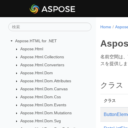
Home
Aspo
Aspos
Aspose.HTML for .NET
Aspose.Html
名前空間は、
Aspose.Html.Collections
スを提供しま
Aspose.Html.Converters
Aspose.Html.Dom
Aspose.Html.Dom.Attributes
クラス
Aspose.Html.Dom.Canvas
Aspose.Html.Dom.Css
クラス
Aspose.Html.Dom.Events
Aspose.Html.Dom.Mutations
ButtonElem
Aspose.Html.Dom.Svg