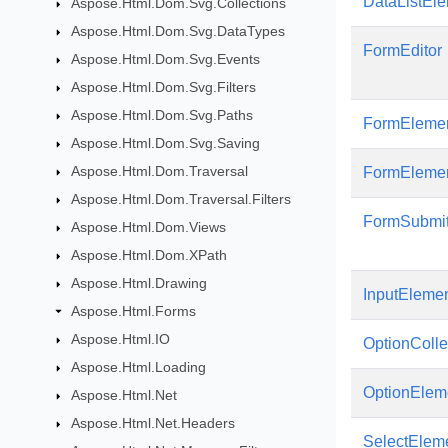
DataListEl
Aspose.Html.Dom.Svg.Collections
Aspose.Html.Dom.Svg.DataTypes
FormEditor
Aspose.Html.Dom.Svg.Events
Aspose.Html.Dom.Svg.Filters
Aspose.Html.Dom.Svg.Paths
FormEleme
Aspose.Html.Dom.Svg.Saving
Aspose.Html.Dom.Traversal
FormEleme
Aspose.Html.Dom.Traversal.Filters
FormSubmit
Aspose.Html.Dom.Views
Aspose.Html.Dom.XPath
Aspose.Html.Drawing
InputEleme
Aspose.Html.Forms
Aspose.Html.IO
OptionColle
Aspose.Html.Loading
OptionElem
Aspose.Html.Net
Aspose.Html.Net.Headers
SelectElem