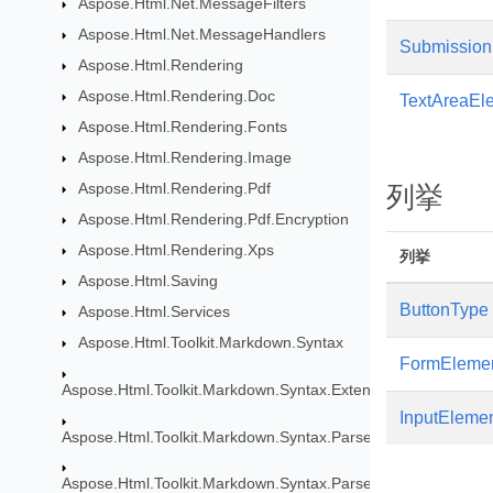
Aspose.Html.Net.MessageFilters
Aspose.Html.Net.MessageHandlers
Submission
Aspose.Html.Rendering
Aspose.Html.Rendering.Doc
TextAreaEl
Aspose.Html.Rendering.Fonts
Aspose.Html.Rendering.Image
Aspose.Html.Rendering.Pdf
列挙
Aspose.Html.Rendering.Pdf.Encryption
Aspose.Html.Rendering.Xps
列挙
Aspose.Html.Saving
ButtonType
Aspose.Html.Services
Aspose.Html.Toolkit.Markdown.Syntax
FormEleme
Aspose.Html.Toolkit.Markdown.Syntax.Extensions
InputEleme
Aspose.Html.Toolkit.Markdown.Syntax.Parser
Aspose.Html.Toolkit.Markdown.Syntax.Parser.Extensions.GF