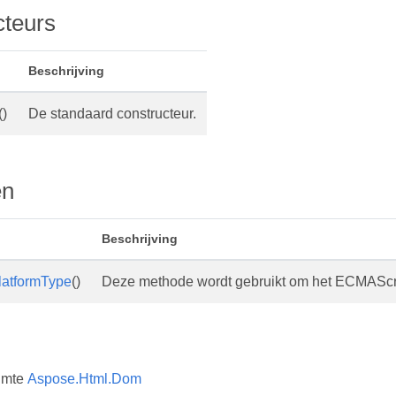
cteurs
Beschrijving
()
De standaard constructeur.
en
Beschrijving
latformType
()
Deze methode wordt gebruikt om het ECMAScrip
imte
Aspose.Html.Dom