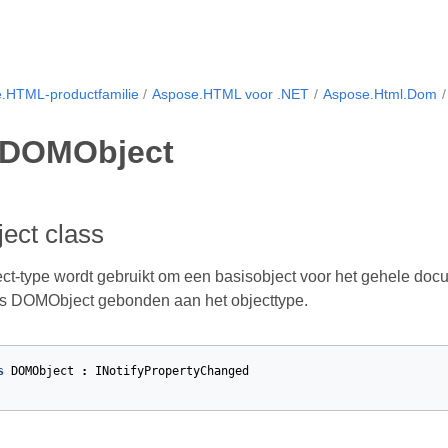
.HTML-productfamilie
Aspose.HTML voor .NET
Aspose.Html.Dom
 DOMObject
ct class
t-type wordt gebruikt om een basisobject voor het gehele doc
s DOMObject gebonden aan het objecttype.
s
DOMObject
:
INotifyPropertyChanged