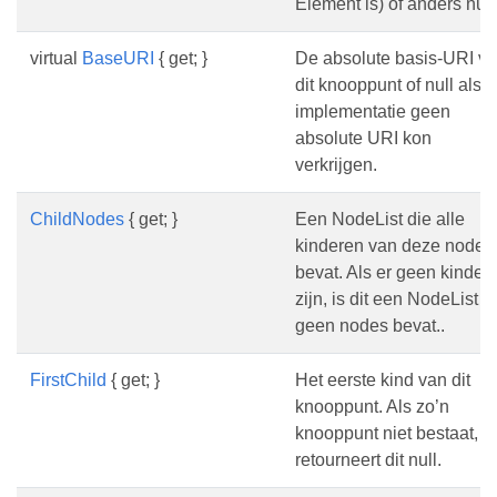
Element is) of anders nul.
virtual
BaseURI
{ get; }
De absolute basis-URI v
dit knooppunt of null als 
implementatie geen
absolute URI kon
verkrijgen.
ChildNodes
{ get; }
Een NodeList die alle
kinderen van deze node
bevat. Als er geen kinder
zijn, is dit een NodeList d
geen nodes bevat..
FirstChild
{ get; }
Het eerste kind van dit
knooppunt. Als zo’n
knooppunt niet bestaat,
retourneert dit null.