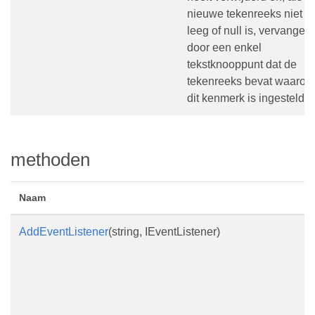
nieuwe tekenreeks niet
leeg of null is, vervangen
door een enkel
tekstknooppunt dat de
tekenreeks bevat waarop
dit kenmerk is ingesteld.
methoden
Naam
B
AddEventListener
(string, IEventListener)
M
k
g
w
h