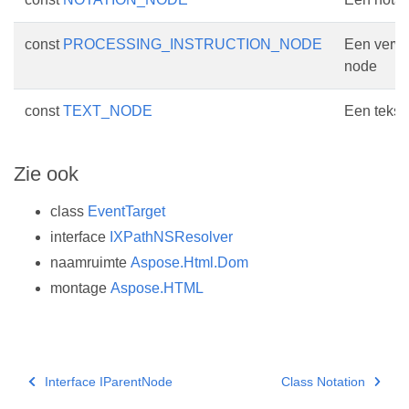
const
PROCESSING_INSTRUCTION_NODE
Een verwe
node
const
TEXT_NODE
Een tekst
Zie ook
class
EventTarget
interface
IXPathNSResolver
naamruimte
Aspose.Html.Dom
montage
Aspose.HTML
Interface IParentNode
Class Notation