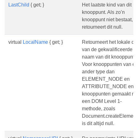
LastChild
{ get; }
Het laatste kind van dit
knooppunt. Als zo’n
knooppunt niet bestaat,
retourneert dit null.
virtual
LocalName
{ get; }
Retourneert het lokale de
van de gekwalificeerde
naam van dit knooppunt.
Voor knooppunten van e
ander type dan
ELEMENT_NODE en
ATTRIBUTE_NODE en
knooppunten gemaakt me
een DOM Level 1-
methode, zoals
Document.createElement(
is dit altijd null.