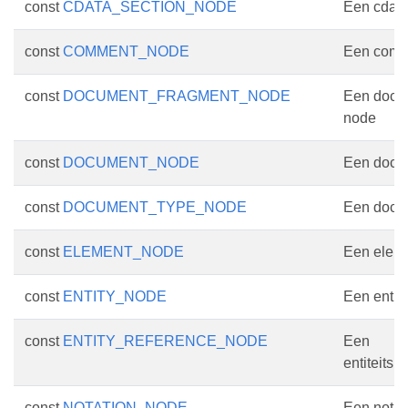
const
CDATA_SECTION_NODE
Een cdata
const
COMMENT_NODE
Een comm
const
DOCUMENT_FRAGMENT_NODE
Een docu
node
const
DOCUMENT_NODE
Een docu
const
DOCUMENT_TYPE_NODE
Een docu
const
ELEMENT_NODE
Een elem
const
ENTITY_NODE
Een entit
const
ENTITY_REFERENCE_NODE
Een
entiteitsr
const
NOTATION_NODE
Een notat