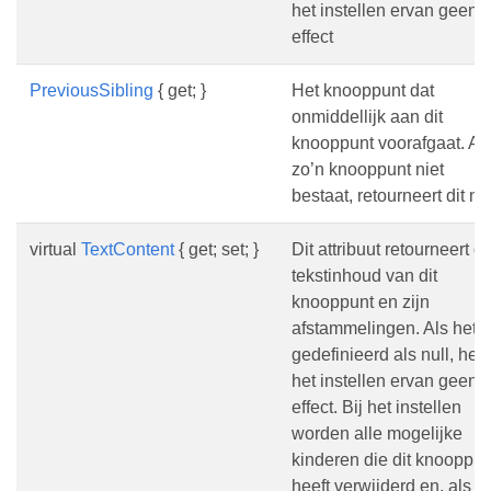
het instellen ervan geen
effect
PreviousSibling
{ get; }
Het knooppunt dat
onmiddellijk aan dit
knooppunt voorafgaat. Al
zo’n knooppunt niet
bestaat, retourneert dit nul
virtual
TextContent
{ get; set; }
Dit attribuut retourneert d
tekstinhoud van dit
knooppunt en zijn
afstammelingen. Als het i
gedefinieerd als null, heef
het instellen ervan geen
effect. Bij het instellen
worden alle mogelijke
kinderen die dit knooppun
heeft verwijderd en, als d