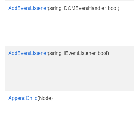
AddEventListener
(string, DOMEventHandler, bool)
M
k
g
w
h
AddEventListener
(string, IEventListener, bool)
M
k
g
w
h
AppendChild
(Node)
V
n
e
k
k
n