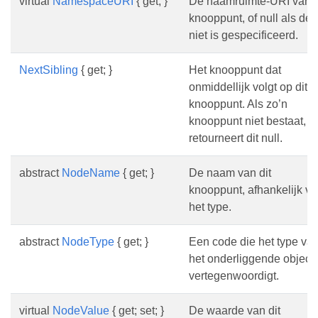
virtual
NamespaceURI
{ get; }
De naamruimte-URI van d
knooppunt, of null als de
niet is gespecificeerd.
NextSibling
{ get; }
Het knooppunt dat
onmiddellijk volgt op dit
knooppunt. Als zo’n
knooppunt niet bestaat,
retourneert dit null.
abstract
NodeName
{ get; }
De naam van dit
knooppunt, afhankelijk v
het type.
abstract
NodeType
{ get; }
Een code die het type va
het onderliggende object
vertegenwoordigt.
virtual
NodeValue
{ get; set; }
De waarde van dit