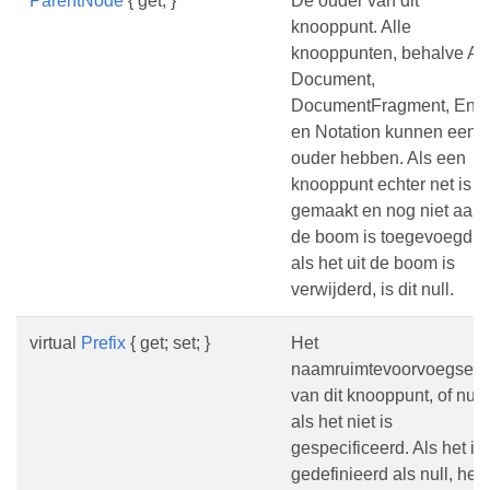
ParentNode
{ get; }
De ouder van dit
knooppunt. Alle
knooppunten, behalve Attr
Document,
DocumentFragment, Entit
en Notation kunnen een
ouder hebben. Als een
knooppunt echter net is
gemaakt en nog niet aan
de boom is toegevoegd, o
als het uit de boom is
verwijderd, is dit null.
virtual
Prefix
{ get; set; }
Het
naamruimtevoorvoegsel
van dit knooppunt, of null
als het niet is
gespecificeerd. Als het is
gedefinieerd als null, heef