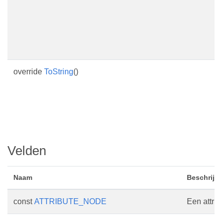
i
n
s
d
override
ToString
()
G
e
i
v
Velden
Naam
Beschrijv
const
ATTRIBUTE_NODE
Een attri