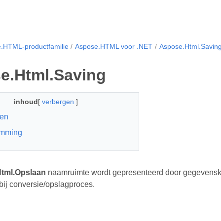
.HTML-productfamilie
Aspose.HTML voor .NET
Aspose.Html.Savin
e.Html.Saving
inhoud
[
verbergen
]
sen
mming
tml.Opslaan
naamruimte wordt gepresenteerd door gegevenskla
bij conversie/opslagproces.