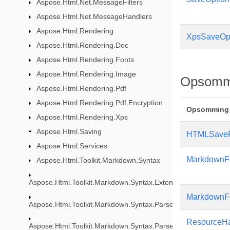
Aspose.Html.Net.MessageFilters
Aspose.Html.Net.MessageHandlers
Aspose.Html.Rendering
XpsSaveOp
Aspose.Html.Rendering.Doc
Aspose.Html.Rendering.Fonts
Aspose.Html.Rendering.Image
Opsomm
Aspose.Html.Rendering.Pdf
Aspose.Html.Rendering.Pdf.Encryption
Opsomming
Aspose.Html.Rendering.Xps
Aspose.Html.Saving
HTMLSaveF
Aspose.Html.Services
MarkdownF
Aspose.Html.Toolkit.Markdown.Syntax
Aspose.Html.Toolkit.Markdown.Syntax.Extensions
MarkdownFo
Aspose.Html.Toolkit.Markdown.Syntax.Parser
ResourceHa
Aspose.Html.Toolkit.Markdown.Syntax.Parser.Extensions.GF