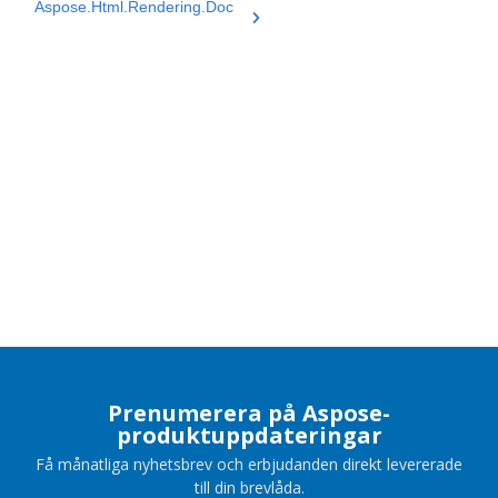
Aspose.Html.Rendering.Doc
Prenumerera på Aspose-
produktuppdateringar
Få månatliga nyhetsbrev och erbjudanden direkt levererade
till din brevlåda.