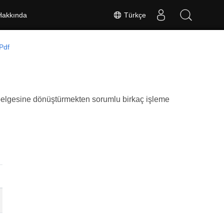
Türkçe
Hakkında
Pdf
pdf belgesine dönüştürmekten sorumlu birkaç işleme