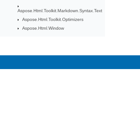
Aspose.Html.Toolkit.Markdown.Syntax.Text
Aspose.Html.Toolkit.Optimizers
Aspose.Html.Window
Aspose Ürün Güncell
Doğrudan posta kutunuza teslim edile