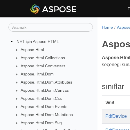
T
Home
Aspose
Aspos
.NET için Aspose.HTML
Aspose.Html
Aspose.Html
Aspose.Html.Collections
seçeneği suna
Aspose.Html.Converters
Aspose.Html.Dom
Aspose.Html.Dom.Attributes
sınıflar
Aspose.Html.Dom.Canvas
Aspose.Html.Dom.Css
Sınıf
Aspose.Html.Dom.Events
Aspose.Html.Dom.Mutations
PdfDevice
Aspose.Html.Dom.Svg