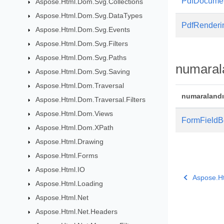
PdfDocumen
Aspose.Html.Dom.Svg.Collections
Aspose.Html.Dom.Svg.DataTypes
PdfRenderi
Aspose.Html.Dom.Svg.Events
Aspose.Html.Dom.Svg.Filters
Aspose.Html.Dom.Svg.Paths
numaral
Aspose.Html.Dom.Svg.Saving
Aspose.Html.Dom.Traversal
numaraland
Aspose.Html.Dom.Traversal.Filters
Aspose.Html.Dom.Views
FormFieldB
Aspose.Html.Dom.XPath
Aspose.Html.Drawing
Aspose.Html.Forms
Aspose.Html.IO
Aspose.H
Aspose.Html.Loading
Aspose.Html.Net
Aspose.Html.Net.Headers