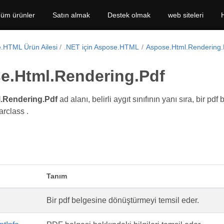
üm ürünler
Satın almak
Destek olmak
web siteleri
.HTML Ürün Ailesi
.NET için Aspose.HTML
Aspose.Html.Rendering.
e.Html.Rendering.Pdf
.Rendering.Pdf
ad alanı, belirli aygıt sınıfının yanı sıra, bir 
rclass .
Tanım
Bir pdf belgesine dönüştürmeyi temsil eder.