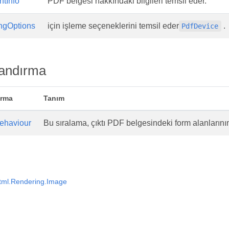
tInfo
PDF belgesi hakkındaki bilgileri temsil eder.
ngOptions
için işleme seçeneklerini temsil eder
.
PdfDevice
andırma
ırma
Tanım
ehaviour
Bu sıralama, çıktı PDF belgesindeki form alanlarının 
tml.Rendering.Image