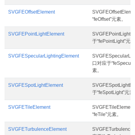
SVGFEOffsetElement
SVGFEOffsetEle
“feOffset”元素。
SVGFEPointLightElement
SVGFEPointLight
于“fePointLight”元
SVGFESpecularLightingElement
SVGFESpecularLig
口对应于“feSpecular
素。
SVGFESpotLightElement
SVGFESpotLight
于“feSpotLight”元
SVGFETileElement
SVGFETileElem
“feTile”元素。
SVGFETurbulenceElement
SVGFETurbulence