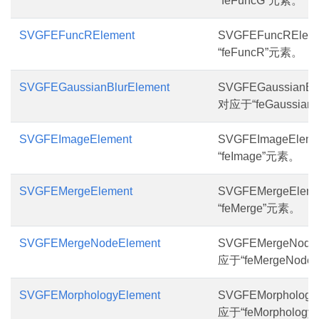
“feFuncG”元素。
SVGFEFuncRElement
SVGFEFuncREle
“feFuncR”元素。
SVGFEGaussianBlurElement
SVGFEGaussianBl
对应于“feGaussian
SVGFEImageElement
SVGFEImageEle
“feImage”元素。
SVGFEMergeElement
SVGFEMergeEle
“feMerge”元素。
SVGFEMergeNodeElement
SVGFEMergeNode
应于“feMergeNod
SVGFEMorphologyElement
SVGFEMorpholog
应于“feMorpholog