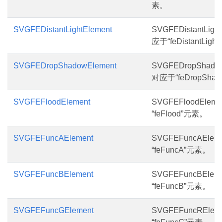
素。
SVGFEDistantLightElement
SVGFEDistantLig
应于“feDistantLig
SVGFEDropShadowElement
SVGFEDropShado
对应于“feDropSha
SVGFEFloodElement
SVGFEFloodEle
“feFlood”元素。
SVGFEFuncAElement
SVGFEFuncAEle
“feFuncA”元素。
SVGFEFuncBElement
SVGFEFuncBEle
“feFuncB”元素。
SVGFEFuncGElement
SVGFEFuncREle