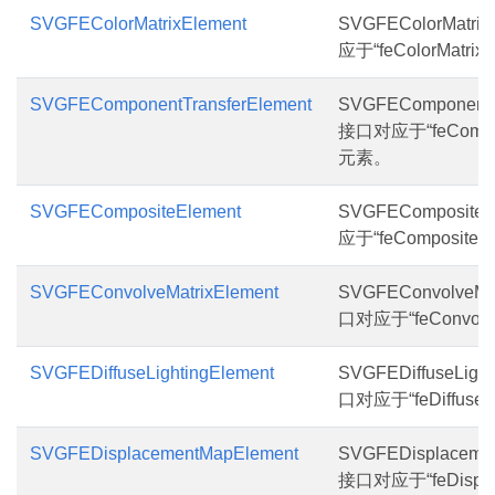
SVGFEColorMatrixElement
SVGFEColorMatri
应于“feColorMatri
SVGFEComponentTransferElement
SVGFEComponentTr
接口对应于“feCompone
元素。
SVGFECompositeElement
SVGFEComposite
应于“feComposite
SVGFEConvolveMatrixElement
SVGFEConvolveMat
口对应于“feConvolv
SVGFEDiffuseLightingElement
SVGFEDiffuseLight
口对应于“feDiffuseL
SVGFEDisplacementMapElement
SVGFEDisplaceme
接口对应于“feDispla