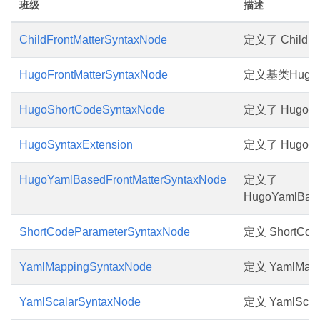
班级
描述
ChildFrontMatterSyntaxNode
定义了 ChildFro
HugoFrontMatterSyntaxNode
定义基类HugoFro
HugoShortCodeSyntaxNode
定义了 HugoSho
HugoSyntaxExtension
定义了 HugoSyn
HugoYamlBasedFrontMatterSyntaxNode
定义了
HugoYamlBase
ShortCodeParameterSyntaxNode
定义 ShortCode
YamlMappingSyntaxNode
定义 YamlMapp
YamlScalarSyntaxNode
定义 YamlScal