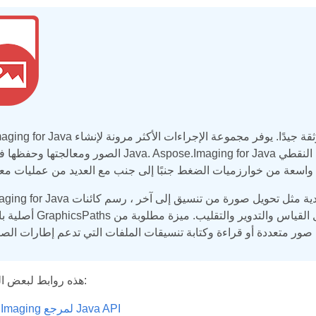
Aspose.Imaging for Java هي مكتبة تصوير سهلة الاستخدام وعالية الأداء وموثق
الصور ومعالجتها وحفظها في تطبيقات Java. Aspose.Imaging for Java يدعم أقصى تنسيقات
Aspose.Maging for Java يقدم مجموعة واسعة من عمليات معالجة الصور التقل
أصلية بالإضافة إلى GraphicsPaths والتحويلات الهن
هذه روابط لبعض المصادر المفيدة:
Aspose.Imaging لمرجع Java API