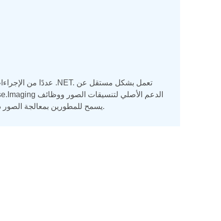
معالجة الصور لـ .NET. Aspose.Imaging يسمح للمطورين بمعالجة الصور داخل برامجهم الخاصة ، بسرعة وسهولة.