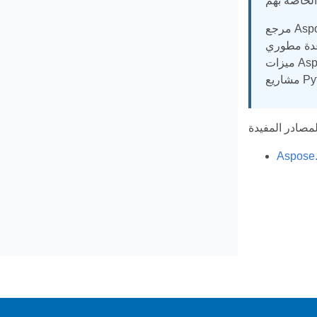
مرجع Aspose.Imaging API لـ Python عبر .NET هو دليل شامل لمطوري Python. يوفر وثائق API شاملة ومقتطفات تعليمات برمجية
هذا المرجع جميع المعلومات اللازمة للاستفادة الكاملة من
ميزات Aspose ، التصوير ، وتوفير الإرشادات خطوة بخطوة ، وأمثلة التعليمات البرمجية ، والعينات لتسهيل دمج هذه المكتبة القوية في