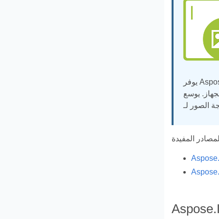
يوفر Aspose.Imaging for .NET عددًا من الإجراءات المرنة لإنشاء الصور ومعالجتها داخل تطبيقات .NET. تعمل بشكل مستقل عن
يقات الصور ووظائف