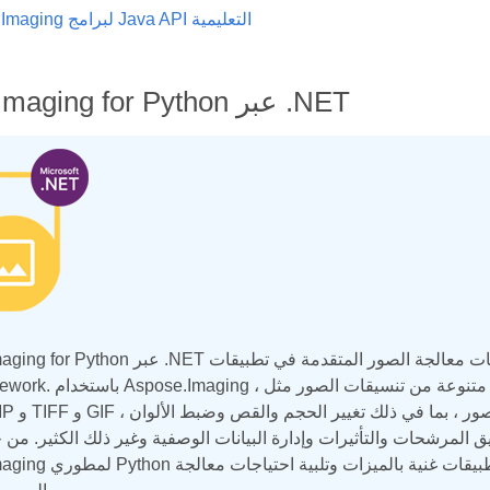
Aspose.Imaging لبرامج Java API التعليمية
Aspose.Imaging for Python عبر .NET
Aspose.Imaging for Python عبر .NET مكتبة قوية تسمح بإجراء عمليات معالجة
.NET framework. باستخدام Aspose.Imaging ، يمكنك
المرشحات والتأثيرات وإدارة البيانات الوصفية وغير ذلك الكثير. من خلال تكامل Python السلس مع .ework
Aspose.Imaging لمطوري Python الوصول إلى إمكانات