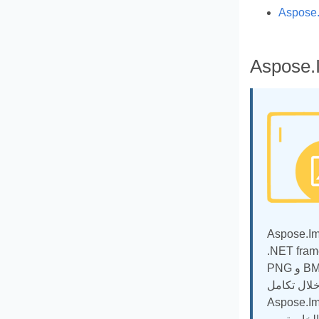
 الصور المتقدمة في تطبيقات Python باستخدام
 تحميل وتحرير وتحويل وحفظ مجموعة متنوعة من تنسيقات الصور مثل JPEG و
PNG و BMP و TIFF و GIF وما إلى ذلك. توفر المكتبة ميزات شاملة لمعالجة الصور ، بما في ذلك تغيير الحجم والقص وضبط الألوان ،
NET fram ، يتيح
 معالجة الصور المتقدمة لإنشاء تطبيقات غنية بالميزات وتلبية احتياجات معالجة