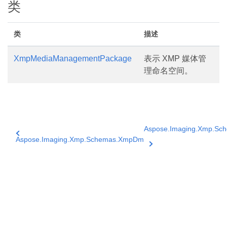
类
类
描述
XmpMediaManagementPackage
表示 XMP 媒体管
理命名空间。
Aspose.Imaging.Xmp.S
Aspose.Imaging.Xmp.Schemas.XmpDm