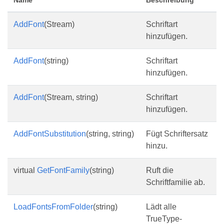
Name
Beschreibung
AddFont
(Stream)
Schriftart
hinzufügen.
AddFont
(string)
Schriftart
hinzufügen.
AddFont
(Stream, string)
Schriftart
hinzufügen.
AddFontSubstitution
(string, string)
Fügt Schriftersatz
hinzu.
virtual
GetFontFamily
(string)
Ruft die
Schriftfamilie ab.
LoadFontsFromFolder
(string)
Lädt alle
TrueType-