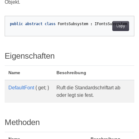
Objekt.
public
abstract
class
FontsSubsystem
:
IFontsSubsystem
Copy
Eigenschaften
Name
Beschreibung
DefaultFont
{ get; }
Ruft die Standardschriftart ab
oder legt sie fest.
Methoden