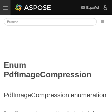
Español
Alternar navegación
Enum
PdfImageCompression
PdfImageCompression enumeration