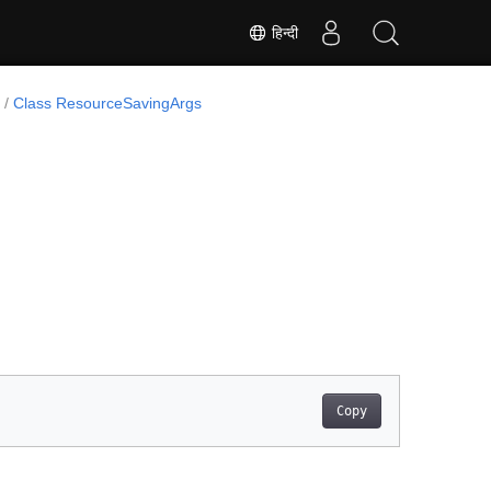
हिन्दी
Class ResourceSavingArgs
Copy