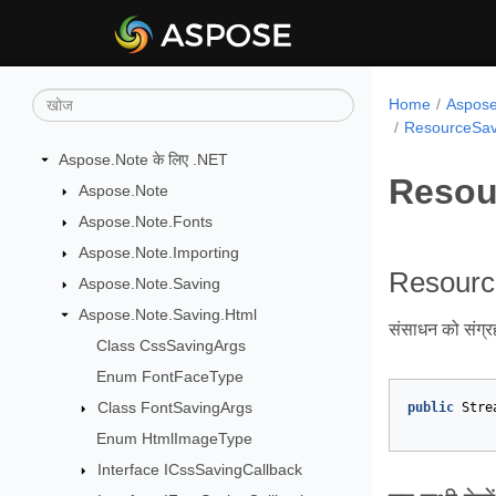
Home
Aspose.
ResourceSav
Aspose.Note के लिए .NET
Resou
Aspose.Note
Aspose.Note.Fonts
Aspose.Note.Importing
Resourc
Aspose.Note.Saving
Aspose.Note.Saving.Html
संसाधन को संग्रह
Class CssSavingArgs
Enum FontFaceType
Class FontSavingArgs
public
Stre
Enum HtmlImageType
Interface ICssSavingCallback