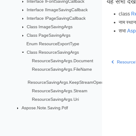
यह सभी देखें
Interface IFontSavingCallback
Interface IImageSavingCallback
class
R
Interface IPageSavingCallback
नाम स्था
Class ImageSavingArgs
सभा
Asp
Class PageSavingArgs
Enum ResourceExportType
Class ResourceSavingArgs
ResourceSavingArgs.Document
Resource
ResourceSavingArgs.FileName
ResourceSavingArgs.KeepStreamOpen
ResourceSavingArgs.Stream
ResourceSavingArgs.Uri
Aspose.Note.Saving.Pdf