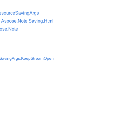
esourceSavingArgs
न
Aspose.Note.Saving.Html
ose.Note
SavingArgs.KeepStreamOpen