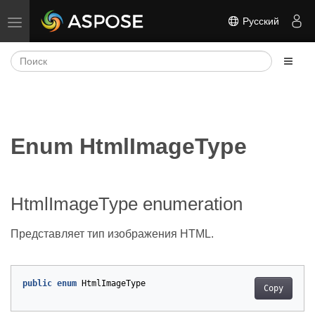
Русский
Переключить навигацию
Enum HtmlImageType
HtmlImageType enumeration
Представляет тип изображения HTML.
public
enum
HtmlImageType
Copy