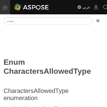
عربي
تبديل التنقل
Enum
CharactersAllowedType
CharactersAllowedType
enumeration