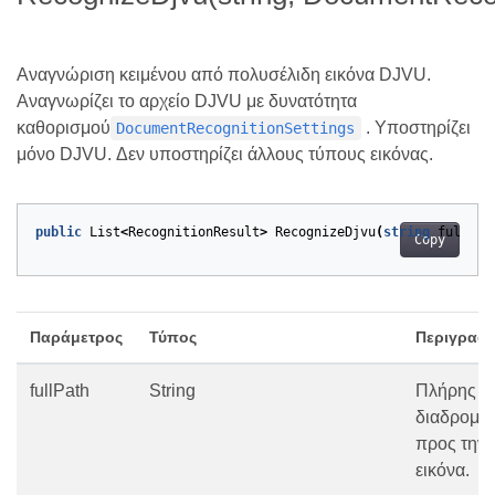
Αναγνώριση κειμένου από πολυσέλιδη εικόνα DJVU.
Αναγνωρίζει το αρχείο DJVU με δυνατότητα
καθορισμού
. Υποστηρίζει
DocumentRecognitionSettings
μόνο DJVU. Δεν υποστηρίζει άλλους τύπους εικόνας.
public
List
<
RecognitionResult
>
RecognizeDjvu
(
string
fullPat
Copy
Παράμετρος
Τύπος
Περιγραφ
fullPath
String
Πλήρης
διαδρομή
προς την
εικόνα.