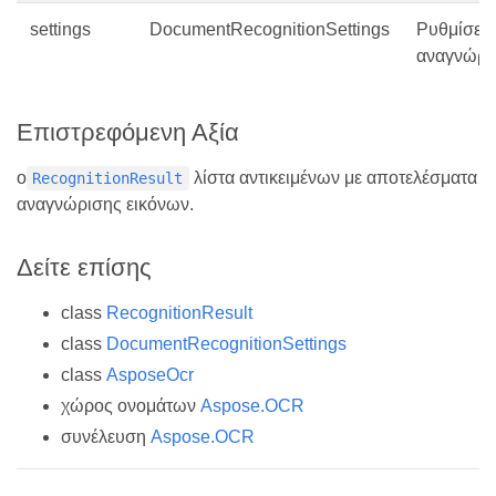
settings
DocumentRecognitionSettings
Ρυθμίσεις
αναγνώρι
Επιστρεφόμενη Αξία
ο
λίστα αντικειμένων με αποτελέσματα
RecognitionResult
αναγνώρισης εικόνων.
Δείτε επίσης
class
RecognitionResult
class
DocumentRecognitionSettings
class
AsposeOcr
χώρος ονομάτων
Aspose.OCR
συνέλευση
Aspose.OCR