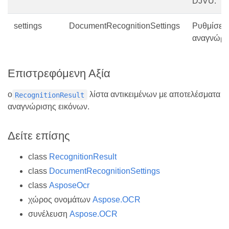
DJVU.
settings
DocumentRecognitionSettings
Ρυθμίσεις
αναγνώρι
Επιστρεφόμενη Αξία
ο
λίστα αντικειμένων με αποτελέσματα
RecognitionResult
αναγνώρισης εικόνων.
Δείτε επίσης
class
RecognitionResult
class
DocumentRecognitionSettings
class
AsposeOcr
χώρος ονομάτων
Aspose.OCR
συνέλευση
Aspose.OCR