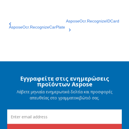
AsposeOcr.RecognizeIDCard
AsposeOcr.RecognizeCarPlate
Εγγραφείτε στις ενημερώσεις
προϊόντων Aspose
Λάβετε μηνιαία ενημερωτικά δελτία και προσφορές
απευθείας στο γραμματοκιβώτιό σας.