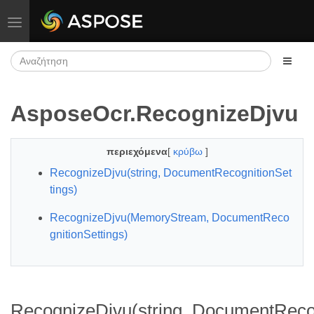
Εναλλαγή πλοήγησης
AsposeOcr.RecognizeDjvu
περιεχόμενα
[
κρύβω
]
RecognizeDjvu(string, DocumentRecognitionSet
tings)
RecognizeDjvu(MemoryStream, DocumentReco
gnitionSettings)
RecognizeDjvu(string, DocumentRecog