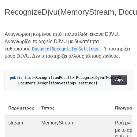
RecognizeDjvu(MemoryStream, Docum
Αναγνώριση κειμένου από πολυσέλιδη εικόνα DJVU.
Αναγνωρίζει το αρχείο DJVU με δυνατότητα
καθορισμού
. Υποστηρίζει
DocumentRecognitionSettings
μόνο DJVU. Δεν υποστηρίζει άλλους τύπους εικόνας.
public
List
<
RecognitionResult
>
RecognizeDjvu
(
MemoryStream
s
Copy
DocumentRecognitionSettings
settings
)
Παράμετρος
Τύπος
Περιγραφ
stream
MemoryStream
Ροή μνήμ
με το αρχε