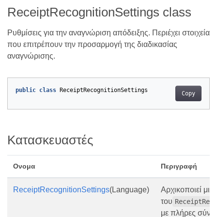
ReceiptRecognitionSettings class
Ρυθμίσεις για την αναγνώριση απόδειξης. Περιέχει στοιχεία
που επιτρέπουν την προσαρμογή της διαδικασίας
αναγνώρισης.
public
class
ReceiptRecognitionSettings
Copy
Κατασκευαστές
Ονομα
Περιγραφή
ReceiptRecognitionSettings
(Language)
Αρχικοποιεί μια
του
ReceiptRec
με πλήρες σύνολ