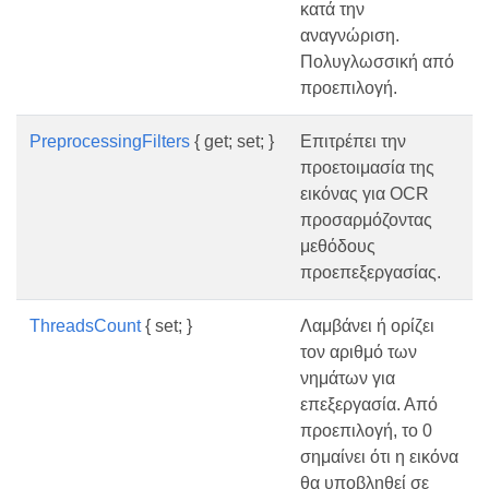
κατά την
αναγνώριση.
Πολυγλωσσική από
προεπιλογή.
PreprocessingFilters
{ get; set; }
Επιτρέπει την
προετοιμασία της
εικόνας για OCR
προσαρμόζοντας
μεθόδους
προεπεξεργασίας.
ThreadsCount
{ set; }
Λαμβάνει ή ορίζει
τον αριθμό των
νημάτων για
επεξεργασία. Από
προεπιλογή, το 0
σημαίνει ότι η εικόνα
θα υποβληθεί σε