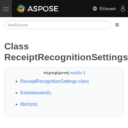
Ελληνικά
Εναλλαγή πλοήγησης
Class
ReceiptRecognitionSettings
περιεχόμενα
[
κρύβω
]
ReceiptRecognitionSettings class
Κατασκευαστές
Ιδιότητες