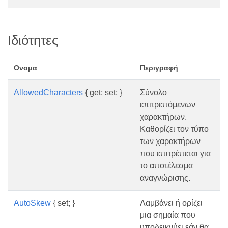
Ιδιότητες
Ονομα
Περιγραφή
AllowedCharacters
{ get; set; }
Σύνολο
επιτρεπόμενων
χαρακτήρων.
Καθορίζει τον τύπο
των χαρακτήρων
που επιτρέπεται για
το αποτέλεσμα
αναγνώρισης.
AutoSkew
{ set; }
Λαμβάνει ή ορίζει
μια σημαία που
υποδεικνύει εάν θα