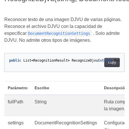
Reconocer texto de una imagen DJVU de varias páginas.
Reconoce el archivo DJVU con la capacidad de
especificar
. Solo admite
DocumentRecognitionSettings
DJVU. No admite otros tipos de imágenes.
public
List
<
RecognitionResult
>
RecognizeDjvu
(
string
fullPat
Copy
Parámetro
Escribe
Descripción
fullPath
String
Ruta comple
la imagen.
settings
DocumentRecognitionSettings
Configuraci