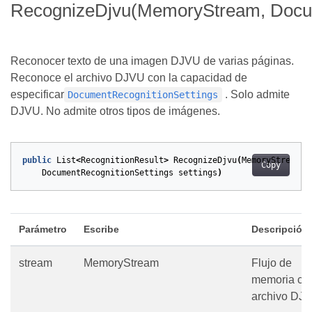
RecognizeDjvu(MemoryStream, Docum
Reconocer texto de una imagen DJVU de varias páginas.
Reconoce el archivo DJVU con la capacidad de
especificar
. Solo admite
DocumentRecognitionSettings
DJVU. No admite otros tipos de imágenes.
public
List
<
RecognitionResult
>
RecognizeDjvu
(
MemoryStream
s
Copy
DocumentRecognitionSettings
settings
)
Parámetro
Escribe
Descripción
stream
MemoryStream
Flujo de
memoria con
archivo DJ