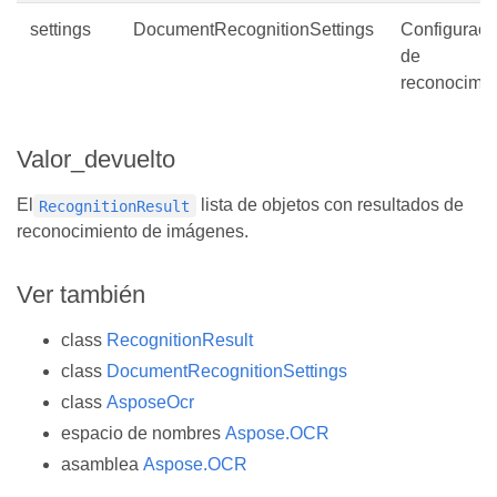
settings
DocumentRecognitionSettings
Configuraci
de
reconocimie
Valor_devuelto
El
lista de objetos con resultados de
RecognitionResult
reconocimiento de imágenes.
Ver también
class
RecognitionResult
class
DocumentRecognitionSettings
class
AsposeOcr
espacio de nombres
Aspose.OCR
asamblea
Aspose.OCR