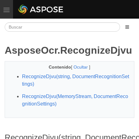
Alternar navegación
AsposeOcr.RecognizeDjvu
Contenido
[
Ocultar
]
RecognizeDjvu(string, DocumentRecognitionSet
tings)
RecognizeDjvu(MemoryStream, DocumentReco
gnitionSettings)
RecognizeDjvu(string, DocumentRecog