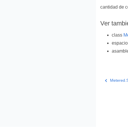
cantidad de 
Ver tambi
class
M
espaci
asambl
Metered.