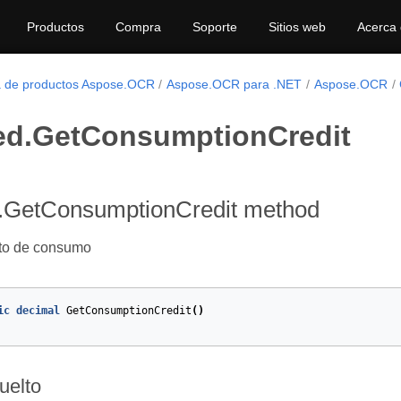
Productos
Compra
Soporte
Sitios web
Acerca
a de productos Aspose.OCR
Aspose.OCR para .NET
Aspose.OCR
ed.GetConsumptionCredit
.GetConsumptionCredit method
ito de consumo
ic
decimal
GetConsumptionCredit
()
uelto