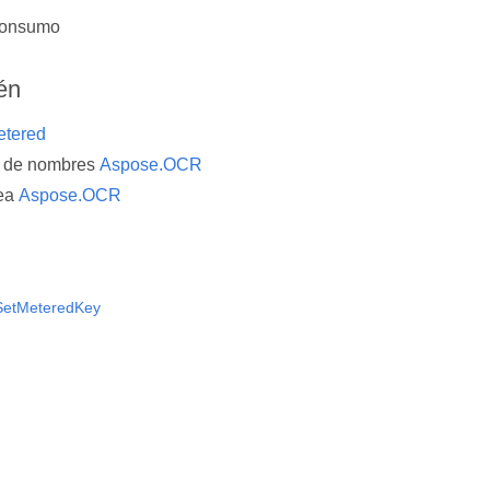
consumo
én
etered
o de nombres
Aspose.OCR
ea
Aspose.OCR
SetMeteredKey