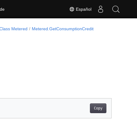
Español
 de
Class Metered
Metered.GetConsumptionCredit
Copy