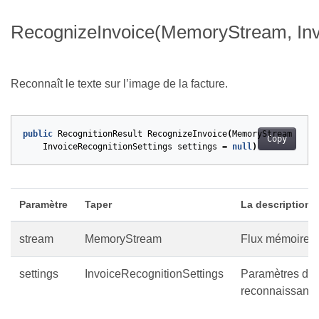
RecognizeInvoice(MemoryStream, Inv
Reconnaît le texte sur l’image de la facture.
public
RecognitionResult
RecognizeInvoice
(
MemoryStream
stre
Copy
InvoiceRecognitionSettings
settings
=
null
)
Paramètre
Taper
La description
stream
MemoryStream
Flux mémoire c
settings
InvoiceRecognitionSettings
Paramètres de
reconnaissanc