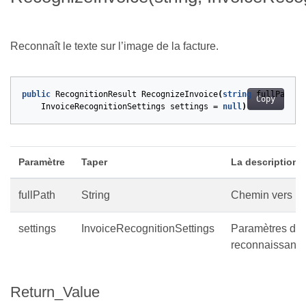
Reconnaît le texte sur l’image de la facture.
public
RecognitionResult
RecognizeInvoice
(
string
fullPath
,
Copy
InvoiceRecognitionSettings
settings
=
null
)
Paramètre
Taper
La description
fullPath
String
Chemin vers l’
settings
InvoiceRecognitionSettings
Paramètres de
reconnaissanc
Return_Value