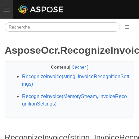
Basculer la navigation
AsposeOcr.RecognizeInvoi
Contenu
[
Cacher
]
RecognizeInvoice(string, InvoiceRecognitionSett
ings)
RecognizeInvoice(MemoryStream, InvoiceReco
gnitionSettings)
RecognizeInvoice(string, InvoiceRecog