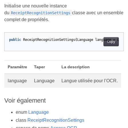
Initialise une nouvelle instance
du
classe avec un ensemble
ReceiptRecognitionSettings
complet de propriétés.
public
ReceiptRecognitionSettings
(
Language
language
=
Langu
Copy
Paramètre
Taper
La description
language
Language
Langue utilisée pour l’OCR.
Voir également
enum
Language
class
ReceiptRecognitionSettings