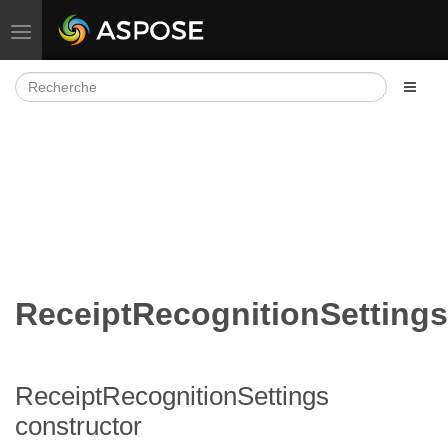
Basculer la navigation
ReceiptRecognitionSettings
ReceiptRecognitionSettings
constructor