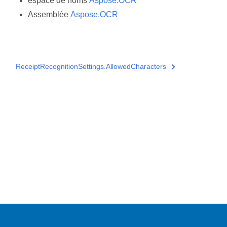
espace de noms
Aspose.OCR
Assemblée
Aspose.OCR
ReceiptRecognitionSettings.AllowedCharacters