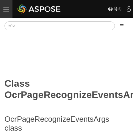
हिन्दी
नेविगेशन टॉगल करें
Class
OcrPageRecognizeEventsA
OcrPageRecognizeEventsArgs
class