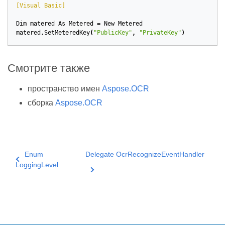
[Visual Basic]
Dim
matered
As
Metered
=
New
Metered
matered
.
SetMeteredKey
(
"PublicKey"
,
"PrivateKey"
)
Смотрите также
пространство имен
Aspose.OCR
сборка
Aspose.OCR
Enum
Delegate OcrRecognizeEventHandler
LoggingLevel