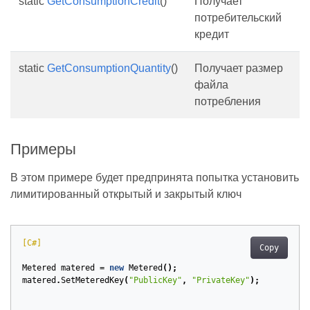
static
GetConsumptionCredit
()
Получает
потребительский
кредит
static
GetConsumptionQuantity
()
Получает размер
файла
потребления
Примеры
В этом примере будет предпринята попытка установить
лимитированный открытый и закрытый ключ
[C#]
Copy
Metered
matered
=
new
Metered
();
matered
.
SetMeteredKey
(
"PublicKey"
,
"PrivateKey"
);