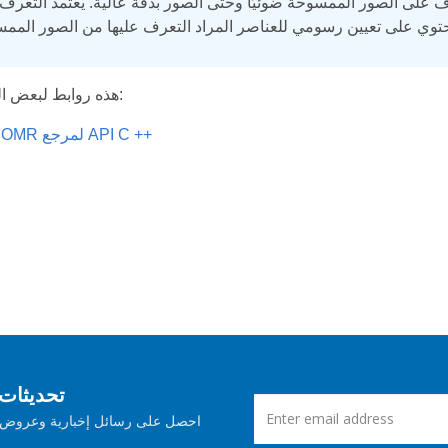
عرف على الصور الممسوحة ضوئيًا وحتى الصور بدقة عالية. يعتمد التعرف
هذه روابط لبعض المصادر المفيدة:
Aspose.OMR لمرجع API C ++
اشترك في Aspose ت
احصل على رسائل إخبارية وعروض ش