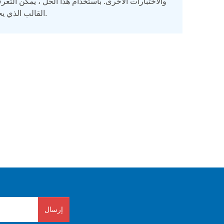
والاختبارات الأخرى. باستخدام هذا الحل ، يمكن الت
القالب الذي يحتوي على تعيين رسومي للعناصر المراد التعرف عليها من الصور الممسوحة ضوئيًا.
إرسال