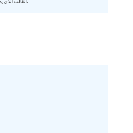
القالب الذي يحتوي على تعيين رسومي للعناصر المراد التعرف عليها من الصور الممسوحة ضوئيًا.