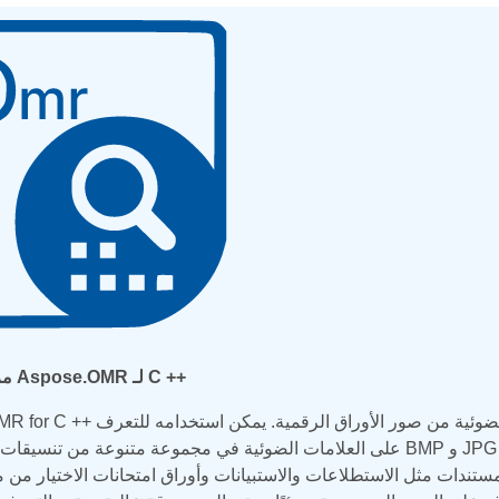
مرحبًا بك في Aspose.OMR لـ C ++
Aspose.OMR for C ++ هو واجهة برمجة تطبيقات للتعرف على العلامات 
على العلامات الضوئية في مجموعة متنوعة من تنسيقات الصور مثل BMP و JPG و TIF و TIFF و GIF. تسمح وا