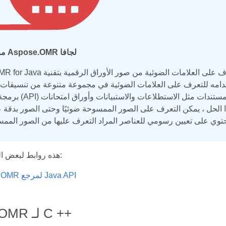
مرحبًا بك في Aspose.OMR لجافا
Aspose.OMR for Java هو واجهة برمجة تطبيقات للتعرف على العلام
ه للتعرف على العلامات الضوئية في مجموعة متنوعة من تنسيقات الصور مثل BMP و JPG و TIF و TIFF و 
برمجة التطبيقات (API) بالتقاط البيانات ذات
ذا الحل ، يمكن التعرف على الصور الممسوحة ضوئيًا وحتى الصور بدقة عا
هذه روابط لبعض المصادر المفيدة:
Aspose.OMR لمرجع Java API
Aspose.OMR لـ C ++