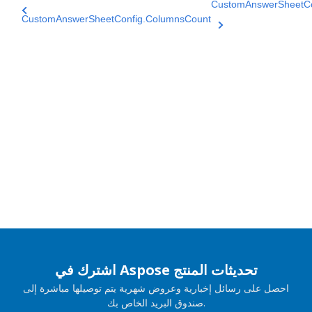
CustomAnswerSheetCon
CustomAnswerSheetConfig.ColumnsCount
اشترك في Aspose تحديثات المنتج
احصل على رسائل إخبارية وعروض شهرية يتم توصيلها مباشرة إلى
صندوق البريد الخاص بك.