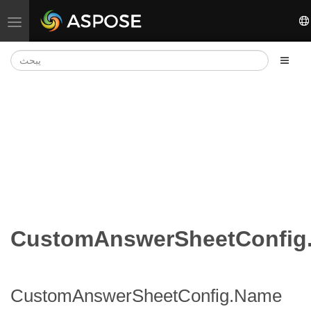
تبديل التنقل
CustomAnswerSheetConfig
CustomAnswerSheetConfig.Name