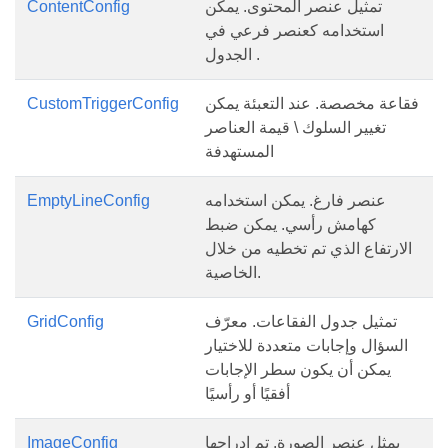
تمثيل عنصر المحتوى. يمكن
ContentConfig
استخدامه كعنصر فرعي في
الجدول .
فقاعة مخصصة. عند التعبئة يمكن
CustomTriggerConfig
تغيير السلوك \ قيمة العناصر
المستهدفة
عنصر فارغ. يمكن استخدامه
EmptyLineConfig
كهامش رأسي. يمكن ضبط
الارتفاع الذي تم تخطيه من خلال
الخاصية.
تمثيل جدول الفقاعات. معرّف
GridConfig
السؤال وإجابات متعددة للاختيار
يمكن أن يكون سطر الإجابات
أفقيًا أو رأسيًا
يمثل عنصر الصورة. تم إدراجها
ImageConfig