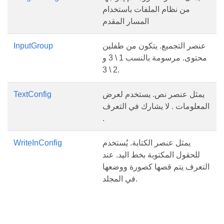
من نظام الملفات باستخدام
المسار المقدم
عنصر التجميع. يتكون من طفلين
InputGroup
محتوى. مرسومة بالنسب 1 \ 3 و
2 \ 3.
يمثل عنصر نص. يستخدم لعرض
TextConfig
المعلومات . لا يشارك في التعرف
.
يمثل عنصر الكتابة. يُستخدم
WriteInConfig
للحقول المكتوبة بخط اليد. عند
التعرف يتم قصها كصورة ووضعها
في المجلد.