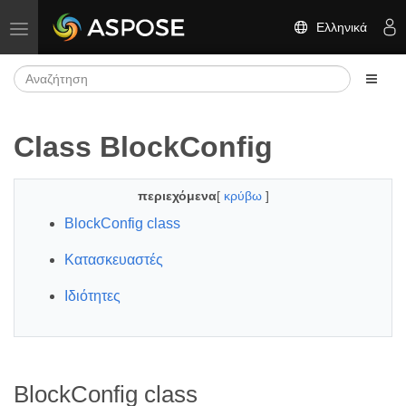
Ελληνικά
Εναλλαγή πλοήγησης
Class BlockConfig
περιεχόμενα
[
κρύβω
]
BlockConfig class
Κατασκευαστές
Ιδιότητες
BlockConfig class