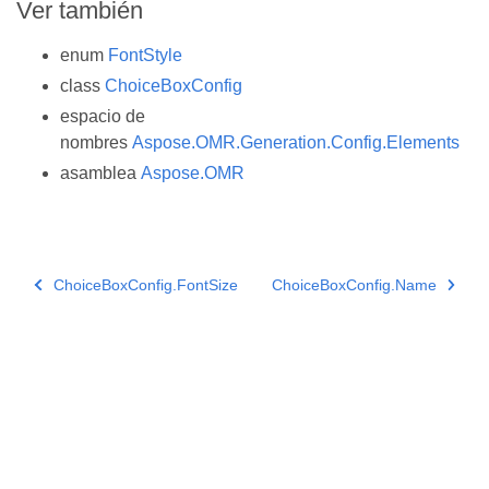
Ver también
enum
FontStyle
class
ChoiceBoxConfig
espacio de
nombres
Aspose.OMR.Generation.Config.Elements
asamblea
Aspose.OMR
ChoiceBoxConfig.FontSize
ChoiceBoxConfig.Name