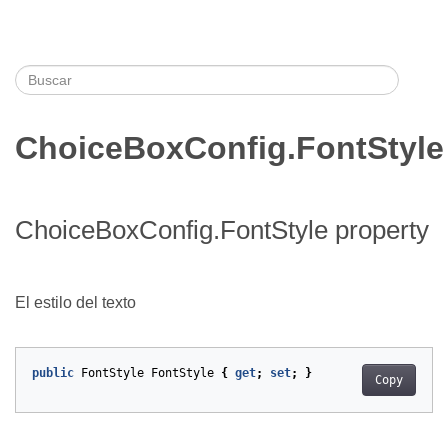
ChoiceBoxConfig.FontStyle
ChoiceBoxConfig.FontStyle property
El estilo del texto
public
FontStyle
FontStyle
{
get
;
set
;
}
Copy