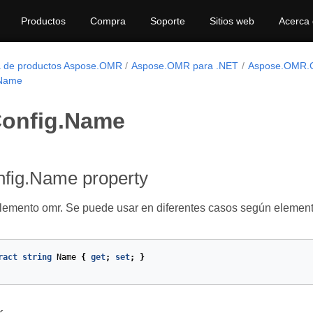
Productos
Compra
Soporte
Sitios web
Acerca
a de productos Aspose.OMR
Aspose.OMR para .NET
Aspose.OMR.G
.Name
onfig.Name
fig.Name property
lemento omr. Se puede usar en diferentes casos según elemen
ract
string
Name
{
get
;
set
;
}
et