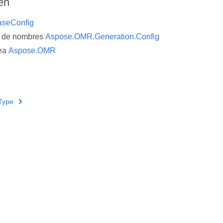
én
aseConfig
o de nombres
Aspose.OMR.Generation.Config
ea
Aspose.OMR
Type