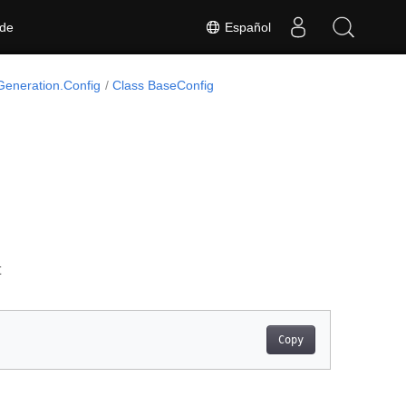
Español
 de
eneration.Config
Class BaseConfig
t
Copy