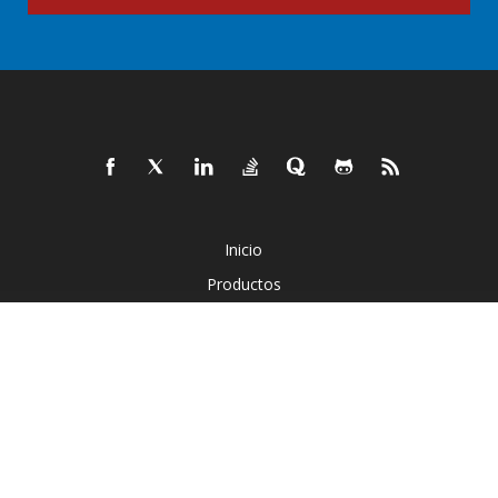
Inicio
Productos
Nuevos Lanzamientos
Precios
Documentos
Demostraciones En Vivo
Soporte Gratuito
Asesoramiento Gratuito