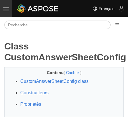
Français
Basculer la navigation
Class
CustomAnswerSheetConfig
Contenu
[
Cacher
]
CustomAnswerSheetConfig class
Constructeurs
Propriétés