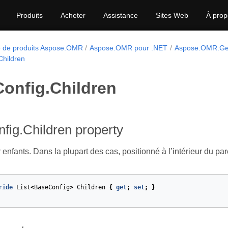
Produits
Acheter
Assistance
Sites Web
À prop
e de produits Aspose.OMR
Aspose.OMR pour .NET
Aspose.OMR.Gen
Children
Config.Children
fig.Children property
enfants. Dans la plupart des cas, positionné à l’intérieur du pa
ride
List
<
BaseConfig
>
Children
{
get
;
set
;
}
et