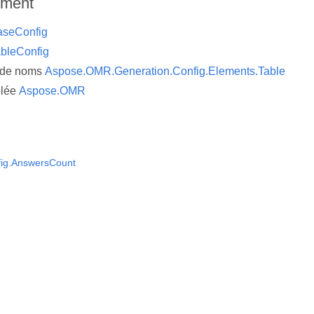
ement
aseConfig
bleConfig
 de noms
Aspose.OMR.Generation.Config.Elements.Table
lée
Aspose.OMR
fig.AnswersCount