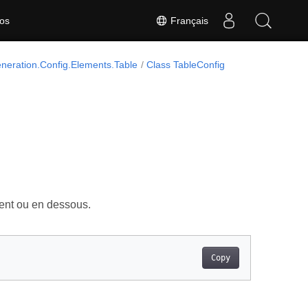
Français
os
eration.Config.Elements.Table
Class TableConfig
rent ou en dessous.
Copy