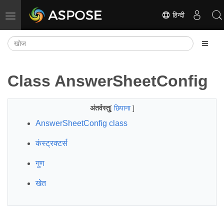
हिन्दी
नेविगेशन टॉगल करें
Class AnswerSheetConfig
अंतर्वस्तु
[
छिपाना
]
AnswerSheetConfig class
कंस्ट्रक्टर्स
गुण
खेत