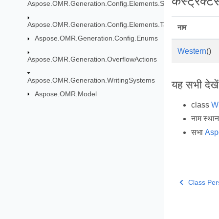
कंस्ट्रक्टर्
Aspose.OMR.Generation.Config.Elements.ScoreGroup
Aspose.OMR.Generation.Config.Elements.Table
नाम
Aspose.OMR.Generation.Config.Enums
Western
()
Aspose.OMR.Generation.OverflowActions
Aspose.OMR.Generation.WritingSystems
यह सभी देखें
Aspose.OMR.Model
class
Wr
नाम स्था
सभा
Asp
Class Per