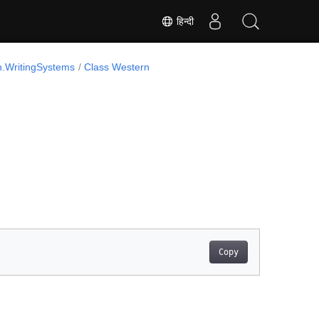
हिन्दी
.WritingSystems
Class Western
Copy