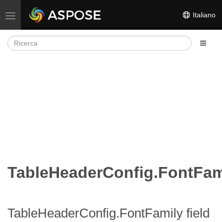
Italiano
Attiva/disattiva la navigazione
TableHeaderConfig.FontFam
TableHeaderConfig.FontFamily field