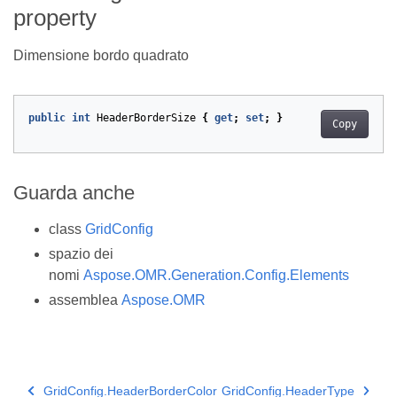
property
Dimensione bordo quadrato
public
int
HeaderBorderSize
{
get
;
set
;
}
Copy
Guarda anche
class
GridConfig
spazio dei
nomi
Aspose.OMR.Generation.Config.Elements
assemblea
Aspose.OMR
GridConfig.HeaderBorderColor
GridConfig.HeaderType