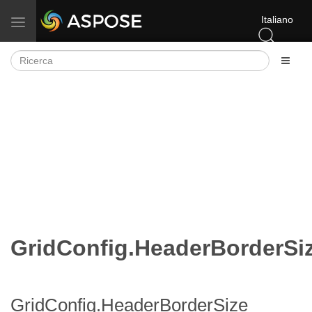
Italiano
Attiva/disattiva la navigazione
GridConfig.HeaderBorderSi
GridConfig.HeaderBorderSize