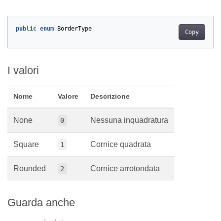
public
enum
BorderType
Copy
I valori
Nome
Valore
Descrizione
None
Nessuna inquadratura
0
Square
Cornice quadrata
1
Rounded
Cornice arrotondata
2
Guarda anche