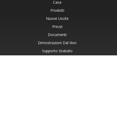
Casa
Prodotti
Nuove Uscite
Prezzi
Documenti
Dimostrazioni Dal Vivo
Supporto Gratuito
Consulenza Gratuita
Assistenza A Pagamento
Blog
Siti Web
Informazioni Su