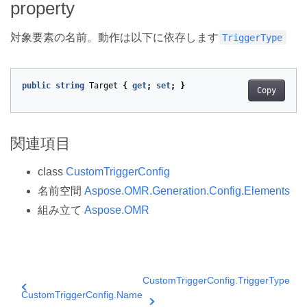
property
対象要素の名前。動作は以下に依存します
TriggerType
public
string
Target
{
get
;
set
;
}
Copy
関連項目
class
CustomTriggerConfig
名前空間
Aspose.OMR.Generation.Config.Elements
組み立て
Aspose.OMR
CustomTriggerConfig.TriggerType
CustomTriggerConfig.Name