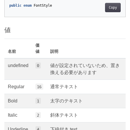
public
enum
FontStyle
Copy
値
価
名前
値
説明
undefined
値が設定されていないため、置き
0
換える必要があります
Regular
通常テキスト
16
Bold
太字のテキスト
1
Italic
斜体テキスト
2
Underline
下線付き text
4