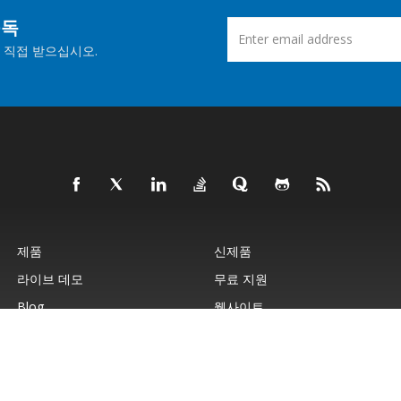
구독
 직접 받으십시오.
제품
신제품
라이브 데모
무료 지원
Blog
웹사이트
© Aspose Pty Ltd 2001-2026. 판권 소유.
개인정보 보호정책
이용약관
연락처