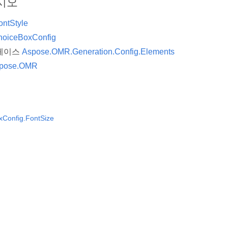
시오
ontStyle
hoiceBoxConfig
페이스
Aspose.OMR.Generation.Config.Elements
pose.OMR
Config.FontSize