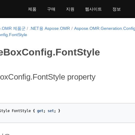
제품
구매
지원
웹사이트
정보
se.OMR 제품군
.NET용 Aspose.OMR
Aspose.OMR.Generation.Config
fig.FontStyle
eBoxConfig.FontStyle
oxConfig.FontStyle property
Style
FontStyle
{
get
;
set
;
}
et