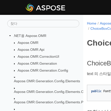
Home
Aspo
ChoiceBoxCon
.NET용 Aspose.OMR
Choic
Aspose.OMR
Aspose.OMR.Api
Aspose.OMR.CorrectionUI
ChoiceB
Aspose.OMR.Generation
Aspose.OMR.Generation.Config
text 의 스타일
Aspose.OMR.Generation.Config.Elements
public
Font
Aspose.OMR.Generation.Config.Elements.CustomAnswerShe
Aspose.OMR.Generation.Config.Elements.Parents