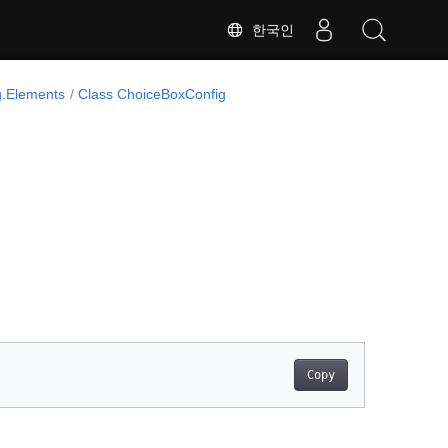
한국인
.Elements
Class ChoiceBoxConfig
Copy