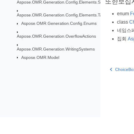
또한보십
Aspose.OMR.Generation.Config.Elements.ScoreGroup
enum
F
Aspose.OMR.Generation.Config.Elements.Table
class
C
Aspose.OMR.Generation.Config.Enums
네임스
Aspose.OMR.Generation.OverflowActions
집회
As
Aspose.OMR.Generation.WritingSystems
Aspose.OMR.Model
ChoiceBox