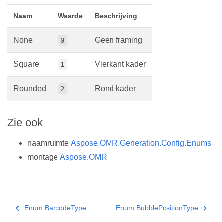
Naam
Waarde
Beschrijving
None
Geen framing
0
Square
Vierkant kader
1
Rounded
Rond kader
2
Zie ook
naamruimte
Aspose.OMR.Generation.Config.Enums
montage
Aspose.OMR
Enum BarcodeType
Enum BubblePositionType