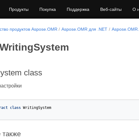
Продукты
Покупка
Поддержка
Веб-сайты
О 
ство продуктов Aspose.OMR
Aspose.OMR для .NET
Aspose.OMR.G
 WritingSystem
System class
настройки
ract
class
WritingSystem
et
 также