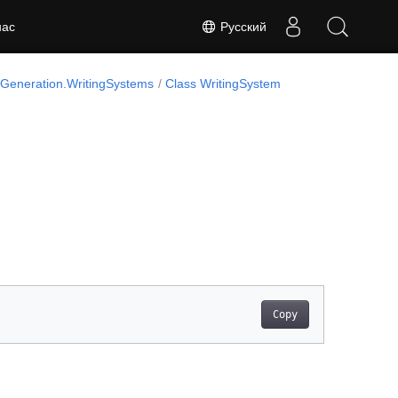
Русский
нас
eneration.WritingSystems
Class WritingSystem
Copy