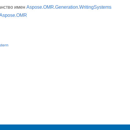
анство имен
Aspose.OMR.Generation.WritingSystems
Aspose.OMR
stern