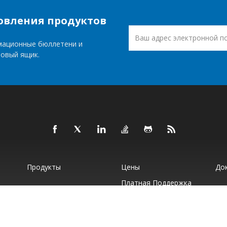
овления продуктов
мационные бюллетени и
товый ящик.
Продукты
Цены
До
Платная Поддержка