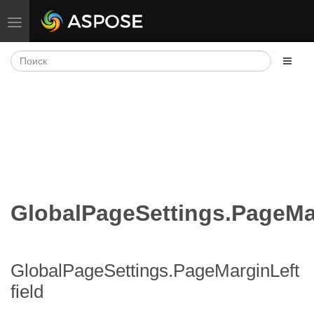
Переключить навигацию
GlobalPageSettings.PageMa
GlobalPageSettings.PageMarginLeft
field