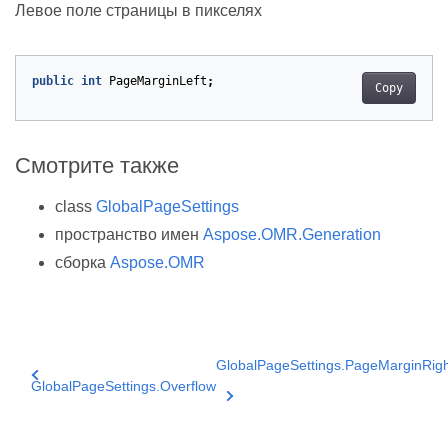
Левое поле страницы в пикселях
public
int
PageMarginLeft
;
Copy
Смотрите также
class
GlobalPageSettings
пространство имен
Aspose.OMR.Generation
сборка
Aspose.OMR
GlobalPageSettings.PageMarginRigh
GlobalPageSettings.Overflow